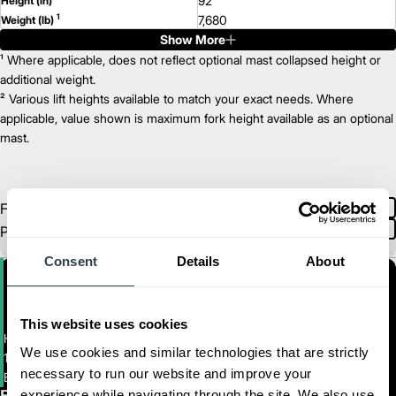
92
Height (in)
1
7,680
Weight (lb)
Show More
¹ Where applicable, does not reflect optional mast collapsed height or
additional weight.
² Various lift heights available to match your exact needs. Where
applicable, value shown is maximum fork height available as an optional
mast.
Folleto del
Español
Inglés
Producto
Consent
Details
About
This website uses cookies
High-Level Order Picker
We use cookies and similar technologies that are strictly
1,360 kg. De Capacidad de Recogedores de Pedidos de Nivel Alto
necessary to run our website and improve your
EOP15N3
experience while navigating through the site. We also use
First Name