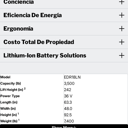
Conciencia
Eficiencia De Energía
Ergonomía
Costo Total De Propiedad
Lithium-Ion Battery Solutions
EDR18LN
Model
3,500
Capacity (lb)
2
242
Lift Height (in)
36 V
Power Type
63.3
Length (in)
48.0
Width (in)
1
92.5
Height (in)
1
7,400
Weight (lb)
Show More
ESR18N
Model