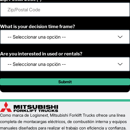
4,500
Capacity (lb)
2
242
Lift Height (in)
36 V
Power Type
55.0
Length (in)
What is your decision time frame?
41.5
Width (in)
1
92.5
Height (in)
1
7,050
Weight (lb)
Are you interested in used or rentals?
Submit
Como marca de Logisnext, Mitsubishi Forklift Trucks ofrece una línea
completa de montacargas eléctricos, de combustión interna y equipos
manuales diseñados para realizar el trabajo con eficiencia y confianza.