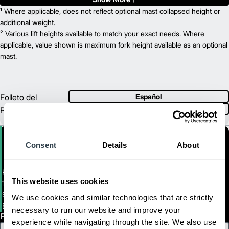
3,500
¹ Where applicable, does not reflect optional mast collapsed height or
Capacity (lb)
2
242
additional weight.
Lift Height (in)
36 V
² Various lift heights available to match your exact needs. Where
Power Type
54.0
applicable, value shown is maximum fork height available as an optional
Length (in)
41.5
mast.
Width (in)
1
95
Height (in)
1
6,850
Weight (lb)
ESR15N
Model
Folleto del
Español
3,000
Capacity (lb)
Inglés
Producto
2
242
Lift Height (in)
36 V
Power Type
52.0
Length (in)
Consent
Details
About
41.5
Width (in)
1
95.0
Height (in)
1
6,850
Weight (lb)
Pantograph Reach Truck
EDR18N
Model
This website uses cookies
1,350 - 2,000 kg. Montacargas Retráctil con Pantógrafo de Capacidad
3,500
Capacity (lb)
Simple y Profunda
We use cookies and similar technologies that are strictly
2
242
Lift Height (in)
ESR15N-EDR18LN
necessary to run our website and improve your
36 V
Power Type
First Name
experience while navigating through the site. We also use
54.0
Length (in)