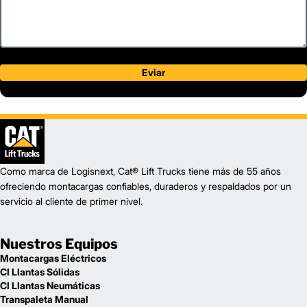
LP / Gas
Power Type
116
Length (mm)
56.7
Width (mm)
1
88.8
Height (mm)
1
20,900
Weight (kg)
Eviar
GC70K STR
Model
15,500
Capacity (kg)
2
298.5
Lift Height (mm)
LP / Gas
Power Type
107
Length (mm)
56.7
Width (mm)
1
88.8
Height (mm)
Como marca de Logisnext, Cat® Lift Trucks tiene más de 55 años
1
21,870
Weight (kg)
ofreciendo montacargas confiables, duraderos y respaldados por un
servicio al cliente de primer nivel.
Nuestros Equipos
Montacargas Eléctricos
CI Llantas Sólidas
CI Llantas Neumáticas
Transpaleta Manual