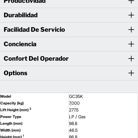
Productividad
Durabilidad
Facilidad De Servicio
Conciencia
Confort Del Operador
Options
GC35K
Model
7,000
Capacity (kg)
2
277.5
Lift Height (mm)
LP / Gas
Power Type
98.8
Length (mm)
46.5
Width (mm)
1
86.8
Height (mm)