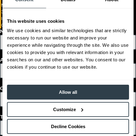
LP / Gas
Power Type
Mid-Size IC Cushion Forklift
103
Length (mm)
3,500 - 7,000 kg. De Capacidad de Montacargas de Combustión
46.5
Width (mm)
Interna de Llanta Sólida
This website uses cookies
1
86.8
Height (mm)
GC35K-GC70K
We use cookies and similar technologies that are strictly
1
14,260
Nombre
Weight (kg)
necessary to run our website and improve your
GC45K STR
Model
10,000
Capacity (kg)
experience while navigating through the site. We also use
2
277.5
Lift Height (mm)
cookies to provide you with relevant information in your
LP / Gas
Power Type
Apellido
searches on our and other websites. You consent to our
98.2
Length (mm)
cookies if you continue to use our website.
46.5
Width (mm)
1
86.8
Height (mm)
1
14,350
Weight (kg)
Correo Electrónico
GC55K
Model
Allow all
12,000
Capacity (kg)
2
278
Lift Height (mm)
Customize
LP / Gas
Power Type
Teléfono
115
Length (mm)
52
Width (mm)
Decline Cookies
1
86.8
Height (mm)