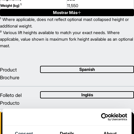
1
11,550
Weight (kg)
Mostrar Más
GC40K
Model
8,000
¹ Where applicable, does not reflect optional mast collapsed height or
Capacity (kg)
2
277.5
additional weight.
Lift Height (mm)
LP / Gas
² Various lift heights available to match your exact needs. Where
Power Type
100.4
applicable, value shown is maximum fork height available as an optional
Length (mm)
46.5
mast.
Width (mm)
1
86.8
Height (mm)
1
12,280
Weight (kg)
GC40K STR
Model
Product
Spanish
8,000
Capacity (kg)
Brochure
2
277.5
Lift Height (mm)
LP / Gas
Power Type
94.9
Length (mm)
Folleto del
Inglés
46.5
Width (mm)
Producto
1
86.8
Height (mm)
1
12,470
Weight (kg)
GC45K
Model
10,000
Capacity (kg)
2
277.5
Lift Height (mm)
Consent
Details
About