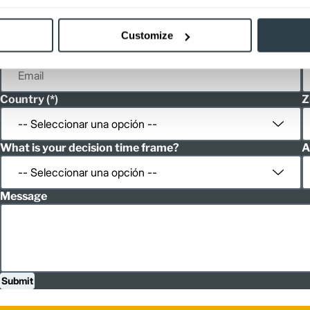
First Name
L
Customize
Email
P
Country
Z
What is your decision time frame?
A
Message
Submit