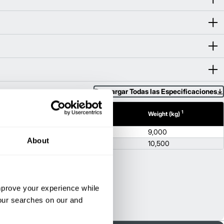
Descargar Todas las Especificaciones
1
1
Width (mm)
Height (mm)
Weight (kg)
1.2
77.6
9,000
About
1.2
77.6
10,500
improve your experience while
your searches on our and