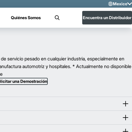
Mexico
Sele
Quiénes Somos
Encuentra un Distribuidor
Buscar
US
Mex
s de servicio pesado en cualquier industria, especialmente en
nufactura automotriz y hospitales. * Actualmente no disponible
se
licitar una Demostración