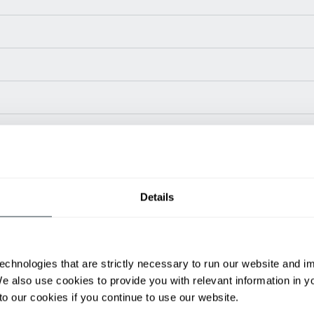
2
t (mm)
Power Type
Length (mm)
80 V
118.2
5
Details
80 V
130
5
ditional weight.
able, value shown is maximum fork height available as an optional mast.
echnologies that are strictly necessary to run our website and 
We also use cookies to provide you with relevant information in 
ol
o our cookies if you continue to use our website.