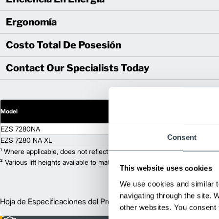
Ergonomía
Costo Total De Posesión
Contact Our Specialists Today
Model
Capacity (kg)
Lift Heigh
EZS 7280NA
61,700
N/A
Consent
EZS 7280 NA XL
61,700
N/A
¹ Where applicable, does not reflect optional mast collapsed height or ad
² Various lift heights available to match your exact needs. Where applic
This website uses cookies
We use cookies and similar t
navigating through the site. 
Hoja de Especificaciones del Producto
Españ
other websites. You consent t