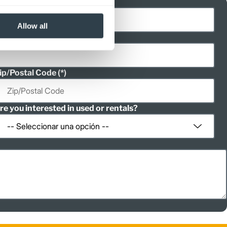
ast Name
Allow all
hone
ip/Postal Code
re you interested in used or rentals?