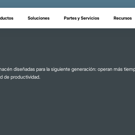
ductos
Soluciones
Partes y Servicios
Recursos
macén diseñadas para la siguiente generación: operan más tie
d de productividad.