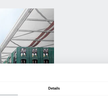
Deja de adivinar y empieza a op
Details
daremos una recomendación per
materiales más eficiente.
Selector de Equipo