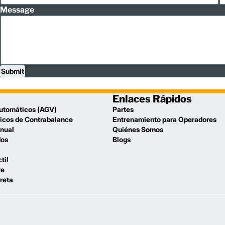
Message
Submit
Enlaces Rápidos
utomáticos (AGV)
Partes
icos de Contrabalance
Entrenamiento para Operadores
anual
Quiénes Somos
dos
Blogs
til
re
reta