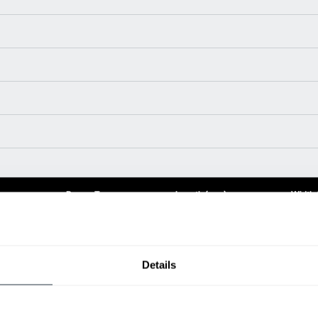
Power Type
Length (mm)
Width
24 V
45.2
43.3
24 V
45.2
43.3
24 V
45.2
43.3
Details
24 V
45.2
43.3
24 V
45.2
31.5
24 V
45.2
31.5
24 V
45.2
31.5