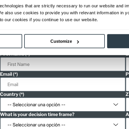
echnologies that are strictly necessary to run our website and 
24 V
45.2
31.5
We also use cookies to provide you with relevant information in 
ditional weight.
able, value shown is maximum fork height available as an optional mast.
o our cookies if you continue to use our website.
Customize
First Name
L
Email
P
Country
Z
What is your decision time frame?
A