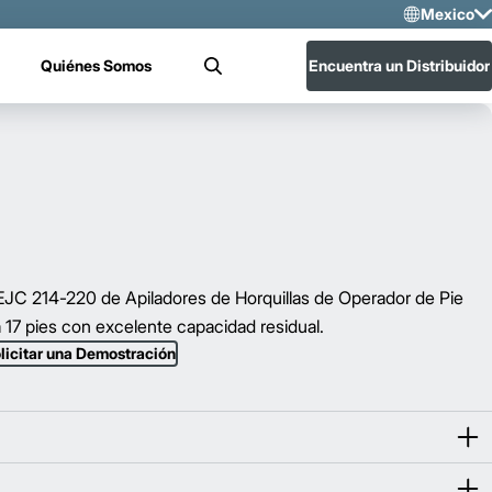
Mexico
Sele
Quiénes Somos
Encuentra un Distribuidor
Buscar
US
Mex
JC 214-220 de Apiladores de Horquillas de Operador de Pie
 17 pies con excelente capacidad residual.
licitar una Demostración