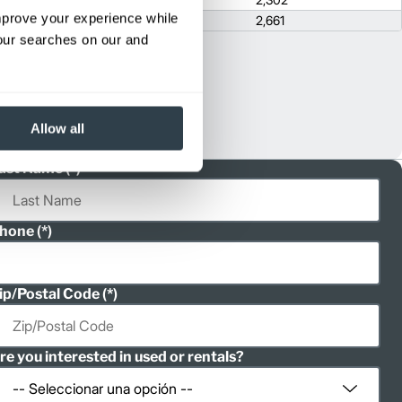
improve your experience while
136.4
2,661
your searches on our and
Allow all
ast Name
hone
ip/Postal Code
re you interested in used or rentals?