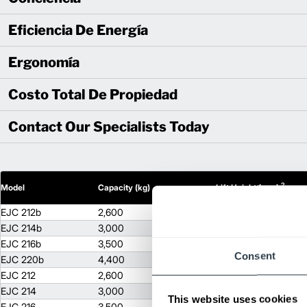
Eficiencia De Energía
Ergonomía
Costo Total De Propiedad
Contact Our Specialists Today
2
Model
Capacity (kg)
Lift Height (mm)
EJC 212b
2,600
114.2
EJC 214b
3,000
114.2
EJC 216b
3,500
110.2
Consent
EJC 220b
4,400
110.2
EJC 212
2,600
114.2
EJC 214
3,000
110.2
This website uses cookies
EJC 216
3,500
110.2