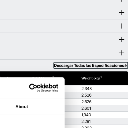
Descargar Todas las Especificaciones
1
1
 (mm)
Height (mm)
Weight (kg)
136.6
2,348
136.6
2,526
132.7
2,526
About
136.4
2,601
132.9
1,940
132.9
2,291
130.9
2,302