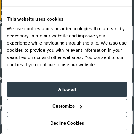
1,800 - 3,000 lb. de Capacidad de los Apiladores Contrabalanceados
24 V
Power Type
de Operador a Pie
62.1
Length (mm)
EJG-210-216
32.7
Width (mm)
This website uses cookies
First Name
1
49.2
Height (mm)
We use cookies and similar technologies that are strictly
1
5,470
Weight (kg)
necessary to run our website and improve your
experience while navigating through the site. We also use
cookies to provide you with relevant information in your
Last Name
searches on our and other websites. You consent to our
cookies if you continue to use our website.
Email
Allow all
Customize
Phone
Decline Cookies