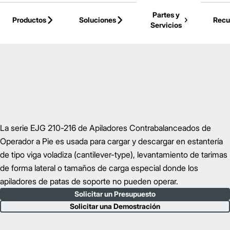
Skip to Main Content
Partes y
Productos
Soluciones
Recu
Servicios
Volver a la Página Principal
La serie EJG 210-216 de Apiladores Contrabalanceados de
Operador a Pie es usada para cargar y descargar en estantería
de tipo viga voladiza (cantilever-type), levantamiento de tarimas
de forma lateral o tamaños de carga especial donde los
apiladores de patas de soporte no pueden operar.
Solicitar un Presupuesto
Solicitar una Demostración