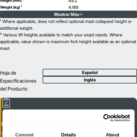
49.2
Height (mm)
1
4,169
Weight (kg)
Mostrar Más
EJG 212
Model
2,200
¹ Where applicable, does not reflect optional mast collapsed height or
Capacity (kg)
2
185
additional weight.
Lift Height (mm)
24 V
² Various lift heights available to match your exact needs. Where
Power Type
59.9
applicable, value shown is maximum fork height available as an optional
Length (mm)
32.7
mast.
Width (mm)
1
49.2
Height (mm)
1
4,491
Weight (kg)
EJG 214
Model
Hoja de
Español
2,600
Capacity (kg)
Inglés
Especificaciones
2
210
Lift Height (mm)
del Producto
24 V
Power Type
61.3
Length (mm)
32.7
Width (mm)
1
49.2
Height (mm)
1
4,857
Weight (kg)
EJG 216
Model
EFG CQ Campaign
3,000
Capacity (kg)
Counterbalance Walkie Stacker
Consent
Details
About
2
206
Lift Height (mm)