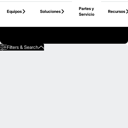
Skip to Main Content
Partes y
Equipos
Soluciones
Recursos
Servicio
Volver a la Página Principal
Filters & Search