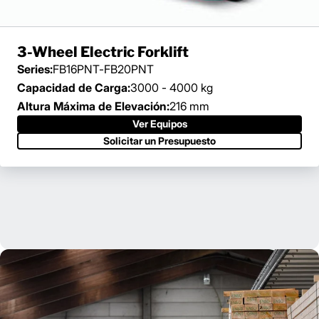
3-Wheel Electric Forklift
Series:
FB16PNT-FB20PNT
Capacidad de Carga:
3000 - 4000 kg
Altura Máxima de Elevación:
216 mm
Ver Equipos
Solicitar un Presupuesto
Nuestra extensa red de distribuidores y de soporte en campo
se encuentra lista para servirle cuando y donde nos necesite.
Find Your Dealer