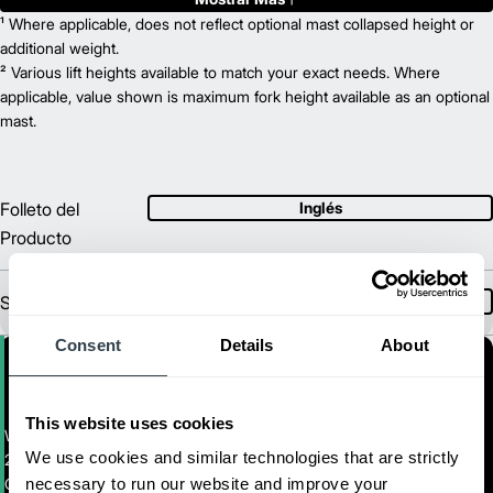
8,000
¹ Where applicable, does not reflect optional mast collapsed height or
Capacity (kg)
2
8.7
additional weight.
Lift Height (mm)
24 V
² Various lift heights available to match your exact needs. Where
Power Type
42.5
applicable, value shown is maximum fork height available as an optional
Length (mm)
35.8
mast.
Width (mm)
1
58
Height (mm)
1
3,030
Weight (kg)
Folleto del
Inglés
Producto
Spec Sheet
Spanish
Consent
Details
About
This website uses cookies
Walkie End-Rider
We use cookies and similar technologies that are strictly
2,700 - 3,600 kg. de capacidad de las Transpaletas Eléctricas de
Operador a Bordo
necessary to run our website and improve your