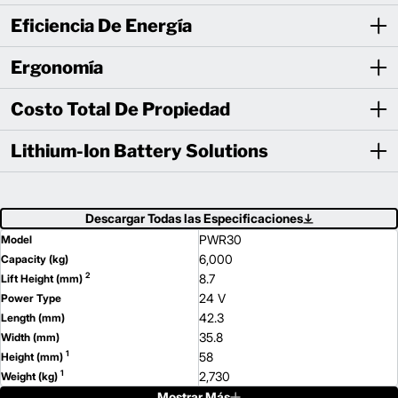
Eficiencia De Energía
Ergonomía
Costo Total De Propiedad
Lithium-Ion Battery Solutions
Descargar Todas las Especificaciones
PWR30
Model
6,000
Capacity (kg)
2
8.7
Lift Height (mm)
24 V
Power Type
42.3
Length (mm)
35.8
Width (mm)
1
58
Height (mm)
1
2,730
Weight (kg)
Mostrar Más
PWR40
Model