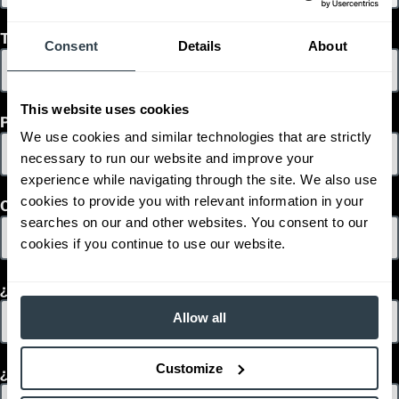
Teléfono
Consent
Details
About
This website uses cookies
País
We use cookies and similar technologies that are strictly
necessary to run our website and improve your
experience while navigating through the site. We also use
cookies to provide you with relevant information in your
Código Postal
searches on our and other websites. You consent to our
cookies if you continue to use our website.
¿En qué plazo tomarás una decisión?
Allow all
Customize
¿Te interesa equipo usado o en renta?