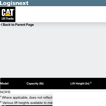
Skip to Main Content
Back to Parent Page
2
Model
Capacity (lb)
Lift Height (in)
NOR15
¹ Where applicable, does not reflect optional mast collapsed height or ad
² Various lift heights available to match your exact needs. Where applic