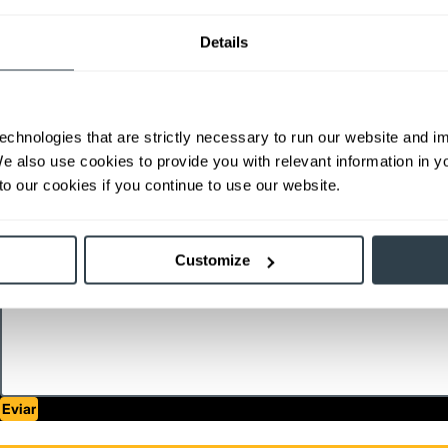
Nombre
A
Details
Correo Electrónico
T
echnologies that are strictly necessary to run our website and 
País
C
We also use cookies to provide you with relevant information in 
o our cookies if you continue to use our website.
¿En qué plazo tomarás una decisión?
¿
Customize
Mensaje
Eviar