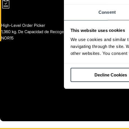
Consent
High-Level Order Picker
This website uses cookies
1,360 kg. De Capacidad de Recogedores de Pedidos de Nivel Alto
NOR15
We use cookies and similar t
navigating through the site. 
other websites. You consent t
Decline Cookies