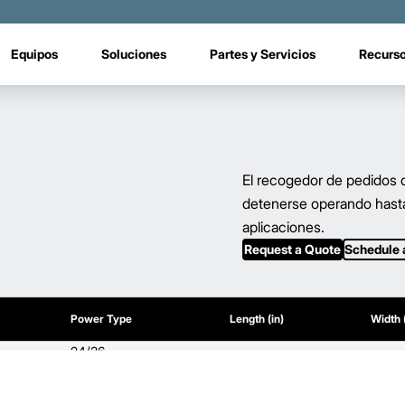
Equipos
Soluciones
Partes y Servicios
Recurs
El recogedor de pedidos d
detenerse operando hasta 
aplicaciones.
Request a Quote
Schedule
Power Type
Length (in)
Width (
24/36
ditional weight.
able, value shown is maximum fork height available as an optional mast.