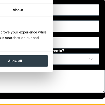
pellido
About
eléfono
improve your experience while
ódigo Postal
your searches on our and
Te interesa equipo usado o en renta?
Allow all