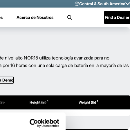
Central & South America
Select Region 
os
Acerca de Nosotros
Find a Dealer
Search
US/CAN
Mexico
Central & Sou
e nivel alto NOR15 utiliza tecnología avanzada para no
por 16 horas con una sola carga de batería en la mayoría de las
 a Demo
1
1
in)
Height (in)
Weight (lb)